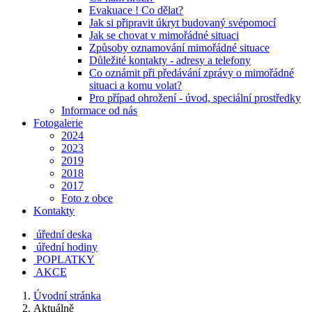
Evakuace ! Co dělat?
Jak si připravit úkryt budovaný svépomocí
Jak se chovat v mimořádné situaci
Způsoby oznamování mimořádné situace
Důležité kontakty - adresy a telefony
Co oznámit při předávání zprávy o mimořádné
situaci a komu volat?
Pro případ ohrožení - úvod, speciální prostředky
Informace od nás
Fotogalerie
2024
2023
2019
2018
2017
Foto z obce
Kontakty
úřední deska
úřední hodiny
POPLATKY
AKCE
Úvodní stránka
Aktuálně