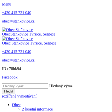
Menu
+420 415 721 040
obec@stankovice.cz
Obec
Staňkovice
Tvršice, Selibice
Obec
Staňkovice
Tvršice, Selibice
+420 415 721 040
obec@stankovice.cz
ID c78bk94
Facebook
Hledaný výraz
Hledat
rozšířené vyhledávání
Obec
Základní informace