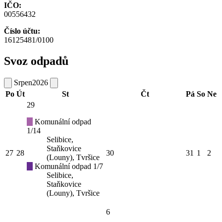
IČO:
00556432
Číslo účtu:
16125481/0100
Svoz odpadů
Srpen
2026
Po
Út
St
Čt
Pá
So
Ne
29
Komunální odpad
1/14
Selibice,
Staňkovice
27
28
30
31
1
2
(Louny), Tvršice
Komunální odpad 1/7
Selibice,
Staňkovice
(Louny), Tvršice
6