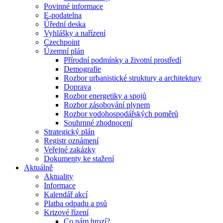
Povinné informace
E-podatelna
Úřední deska
Vyhlášky a nařízení
Czechpoint
Územní plán
Přírodní podmínky a životní prostředí
Demografie
Rozbor urbanistické struktury a architektury
Doprava
Rozbor energetiky a spojů
Rozbor zásobování plynem
Rozbor vodohospodářských poměrů
Souhrnné zhodnocení
Strategický plán
Registr oznámení
Veřejné zakázky
Dokumenty ke stažení
Aktuálně
Aktuality
Informace
Kalendář akcí
Platba odpadu a psů
Krizové řízení
Co nám hrozí?