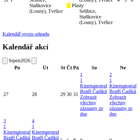
Staňkovice
Plasty
(Louny), Tvršice
Selibice,
Staňkovice
(Louny), Tvršice
Kalendář svozu odpadu
Kalendář akcí
Srpen
2026
Po
Út
St
Čt
Pá
So
Ne
1
2
1
1
Kinematograf
Kinematograf
Bratří Čadíků
Bratří Čadíků
27
28
29
30
31
Zobrazit
Zobrazit
všechny
všechny
záznamy ze
záznamy ze
dne
dne
3
4
1
1
Kinematograf
Kinematograf
Bratří Čadíků
Bratří Čadíků