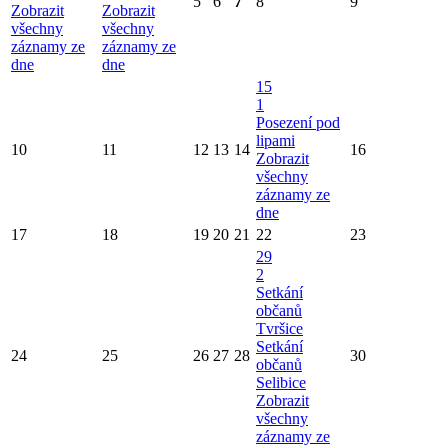
5
6
7
8
9
Zobrazit
Zobrazit
všechny
všechny
záznamy ze
záznamy ze
dne
dne
15
1
Posezení pod
lipami
10
11
12
13
14
16
Zobrazit
všechny
záznamy ze
dne
17
18
19
20
21
22
23
29
2
Setkání
občanů
Tvršice
Setkání
24
25
26
27
28
30
občanů
Selibice
Zobrazit
všechny
záznamy ze