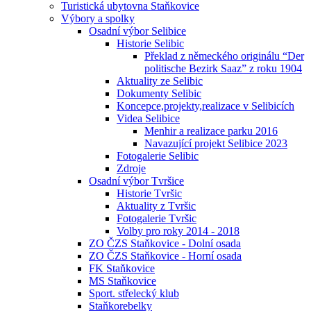
Turistická ubytovna Staňkovice
Výbory a spolky
Osadní výbor Selibice
Historie Selibic
Překlad z německého originálu “Der
politische Bezirk Saaz” z roku 1904
Aktuality ze Selibic
Dokumenty Selibic
Koncepce,projekty,realizace v Selibicích
Videa Selibice
Menhir a realizace parku 2016
Navazující projekt Selibice 2023
Fotogalerie Selibic
Zdroje
Osadní výbor Tvršice
Historie Tvršic
Aktuality z Tvršic
Fotogalerie Tvršic
Volby pro roky 2014 - 2018
ZO ČZS Staňkovice - Dolní osada
ZO ČZS Staňkovice - Horní osada
FK Staňkovice
MS Staňkovice
Sport. střelecký klub
Staňkorebelky