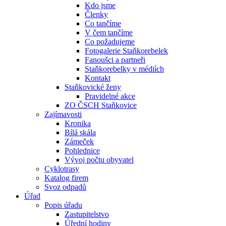
Kdo jsme
Členky
Co tančíme
V čem tančíme
Co požadujeme
Fotogalerie Staňkorebelek
Fanoušci a partneři
Staňkorebelky v médiích
Kontakt
Staňkovické ženy
Pravidelné akce
ZO ČSCH Staňkovice
Zajímavosti
Kronika
Bílá skála
Zámeček
Pohlednice
Vývoj počtu obyvatel
Cyklotrasy
Katalog firem
Svoz odpadů
Úřad
Popis úřadu
Zastupitelstvo
Úřední hodiny