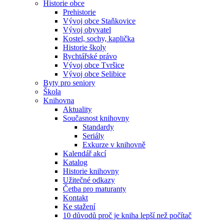
Historie obce
Prehistorie
Vývoj obce Staňkovice
Vývoj obyvatel
Kostel, sochy, kaplička
Historie školy
Rychtářské právo
Vývoj obce Tvršice
Vývoj obce Selibice
Byty pro seniory
Škola
Knihovna
Aktuality
Současnost knihovny
Standardy
Seriály
Exkurze v knihovně
Kalendář akcí
Katalog
Historie knihovny
Užitečné odkazy
Četba pro maturanty
Kontakt
Ke stažení
10 důvodů proč je kniha lepší než počítač