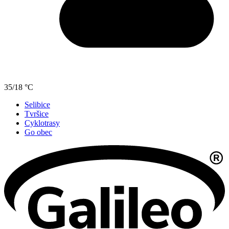
35/18 °C
Selibice
Tvršice
Cyklotrasy
Go obec