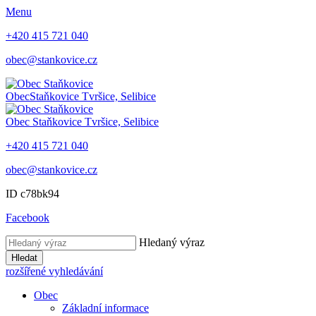
Menu
+420 415 721 040
obec@stankovice.cz
Obec
Staňkovice
Tvršice, Selibice
Obec
Staňkovice
Tvršice, Selibice
+420 415 721 040
obec@stankovice.cz
ID c78bk94
Facebook
Hledaný výraz
Hledat
rozšířené vyhledávání
Obec
Základní informace