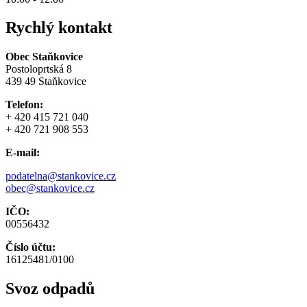
Rychlý kontakt
Obec Staňkovice
Postoloprtská 8
439 49 Staňkovice
Telefon:
+ 420 415 721 040
+ 420 721 908 553
E-mail:
podatelna@stankovice.cz
obec@stankovice.cz
IČO:
00556432
Číslo účtu:
16125481/0100
Svoz odpadů