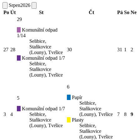
Srpen
2026
Po
Út
St
Čt
Pá
So
Ne
29
Komunální odpad
1/14
Selibice,
Staňkovice
27
28
30
31
1
2
(Louny), Tvršice
Komunální odpad 1/7
Selibice,
Staňkovice
(Louny), Tvršice
6
Papír
5
Selibice,
Komunální odpad 1/7
Staňkovice
3
4
Selibice,
(Louny), Tvršice
7
8
9
Staňkovice
Plasty
(Louny), Tvršice
Selibice,
Staňkovice
(Louny), Tvršice