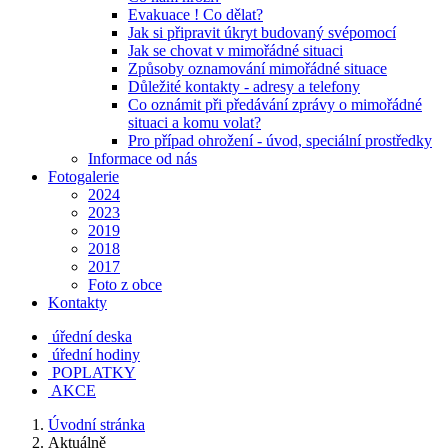
Evakuace ! Co dělat?
Jak si připravit úkryt budovaný svépomocí
Jak se chovat v mimořádné situaci
Způsoby oznamování mimořádné situace
Důležité kontakty - adresy a telefony
Co oznámit při předávání zprávy o mimořádné
situaci a komu volat?
Pro případ ohrožení - úvod, speciální prostředky
Informace od nás
Fotogalerie
2024
2023
2019
2018
2017
Foto z obce
Kontakty
úřední deska
úřední hodiny
POPLATKY
AKCE
Úvodní stránka
Aktuálně