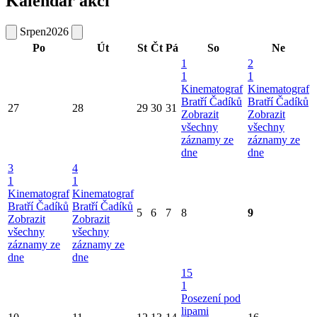
Kalendář akcí
Srpen
2026
Po
Út
St
Čt
Pá
So
Ne
1
2
1
1
Kinematograf
Kinematograf
Bratří Čadíků
Bratří Čadíků
27
28
29
30
31
Zobrazit
Zobrazit
všechny
všechny
záznamy ze
záznamy ze
dne
dne
3
4
1
1
Kinematograf
Kinematograf
Bratří Čadíků
Bratří Čadíků
5
6
7
8
9
Zobrazit
Zobrazit
všechny
všechny
záznamy ze
záznamy ze
dne
dne
15
1
Posezení pod
lipami