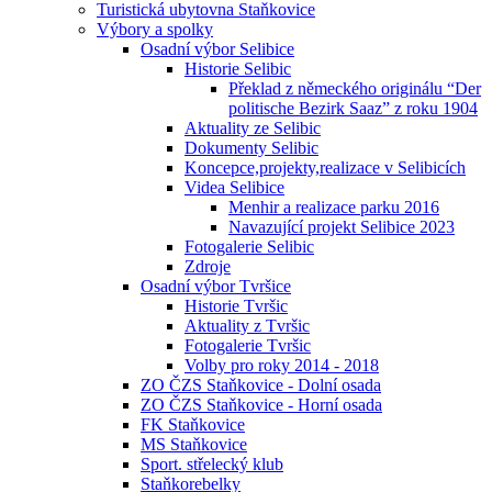
Turistická ubytovna Staňkovice
Výbory a spolky
Osadní výbor Selibice
Historie Selibic
Překlad z německého originálu “Der
politische Bezirk Saaz” z roku 1904
Aktuality ze Selibic
Dokumenty Selibic
Koncepce,projekty,realizace v Selibicích
Videa Selibice
Menhir a realizace parku 2016
Navazující projekt Selibice 2023
Fotogalerie Selibic
Zdroje
Osadní výbor Tvršice
Historie Tvršic
Aktuality z Tvršic
Fotogalerie Tvršic
Volby pro roky 2014 - 2018
ZO ČZS Staňkovice - Dolní osada
ZO ČZS Staňkovice - Horní osada
FK Staňkovice
MS Staňkovice
Sport. střelecký klub
Staňkorebelky