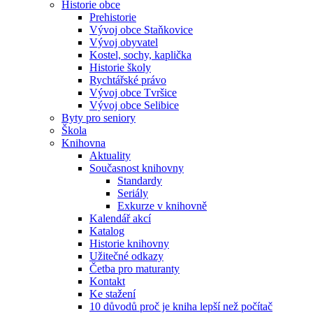
Historie obce
Prehistorie
Vývoj obce Staňkovice
Vývoj obyvatel
Kostel, sochy, kaplička
Historie školy
Rychtářské právo
Vývoj obce Tvršice
Vývoj obce Selibice
Byty pro seniory
Škola
Knihovna
Aktuality
Současnost knihovny
Standardy
Seriály
Exkurze v knihovně
Kalendář akcí
Katalog
Historie knihovny
Užitečné odkazy
Četba pro maturanty
Kontakt
Ke stažení
10 důvodů proč je kniha lepší než počítač