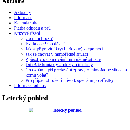
Aktuálně
Aktuality
Informace
Kalendář akcí
Platba odpadu a psů
Krizové řízení
Co nám hrozí?
Evakuace ! Co dělat?
Jak si připravit úkryt budovaný svépomocí
Jak se chovat v mimořádné situaci
Způsoby oznamování mimořádné situace
Důležité kontakty - adresy a telefony
Co oznámit při předávání zprávy o mimořádné situaci a
komu volat?
Pro případ ohrožení - úvod, speciální prostředky
Informace od nás
Letecký pohled