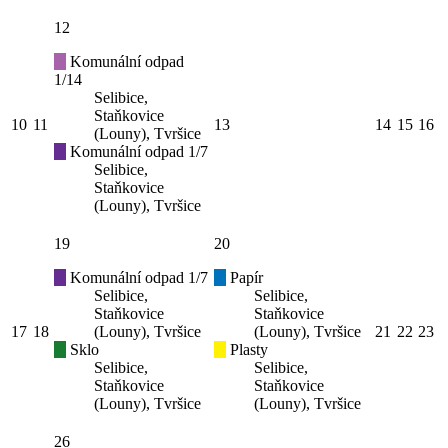
12
Komunální odpad
1/14
Selibice,
Staňkovice
10
11
13
14
15
16
(Louny), Tvršice
Komunální odpad 1/7
Selibice,
Staňkovice
(Louny), Tvršice
19
20
Komunální odpad 1/7
Papír
Selibice,
Selibice,
Staňkovice
Staňkovice
17
18
(Louny), Tvršice
(Louny), Tvršice
21
22
23
Sklo
Plasty
Selibice,
Selibice,
Staňkovice
Staňkovice
(Louny), Tvršice
(Louny), Tvršice
26