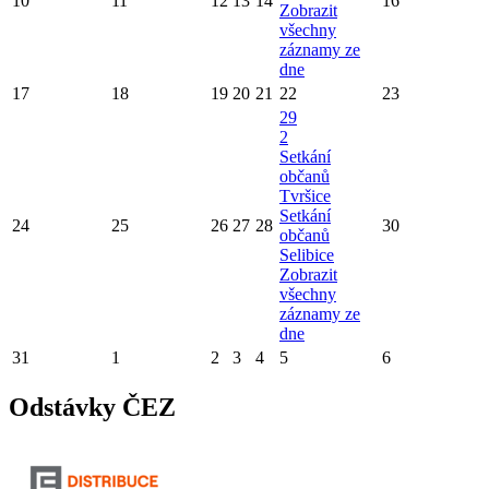
10
11
12
13
14
16
Zobrazit
všechny
záznamy ze
dne
17
18
19
20
21
22
23
29
2
Setkání
občanů
Tvršice
Setkání
24
25
26
27
28
30
občanů
Selibice
Zobrazit
všechny
záznamy ze
dne
31
1
2
3
4
5
6
Odstávky ČEZ