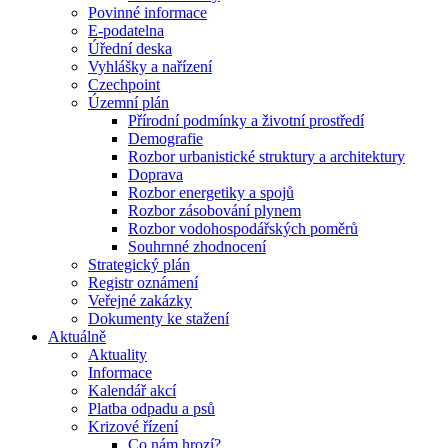
Povinné informace
E-podatelna
Úřední deska
Vyhlášky a nařízení
Czechpoint
Územní plán
Přírodní podmínky a životní prostředí
Demografie
Rozbor urbanistické struktury a architektury
Doprava
Rozbor energetiky a spojů
Rozbor zásobování plynem
Rozbor vodohospodářských poměrů
Souhrnné zhodnocení
Strategický plán
Registr oznámení
Veřejné zakázky
Dokumenty ke stažení
Aktuálně
Aktuality
Informace
Kalendář akcí
Platba odpadu a psů
Krizové řízení
Co nám hrozí?