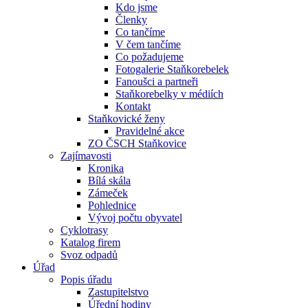
Kdo jsme
Členky
Co tančíme
V čem tančíme
Co požadujeme
Fotogalerie Staňkorebelek
Fanoušci a partneři
Staňkorebelky v médiích
Kontakt
Staňkovické ženy
Pravidelné akce
ZO ČSCH Staňkovice
Zajímavosti
Kronika
Bílá skála
Zámeček
Pohlednice
Vývoj počtu obyvatel
Cyklotrasy
Katalog firem
Svoz odpadů
Úřad
Popis úřadu
Zastupitelstvo
Úřední hodiny