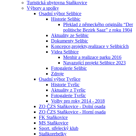
Turistická ubytovna Staňkovice
Výbory a spolky
Osadní výbor Selibice
Historie Selibic
Překlad z německého originálu “Der
politische Bezirk Saaz” z roku 1904
Aktuality ze Selibic
Dokumenty Selibic
Koncepce,projekty,realizace v Selibicích
Videa Selibice
Menhir a realizace parku 2016
Navazující projekt Selibice 2023
Fotogalerie Selibic
Zdroje
Osadní výbor Tvršice
Historie Tvršic
Aktuality z Tvršic
Fotogalerie Tvršic
Volby pro roky 2014 - 2018
ZO ČZS Staňkovice - Dolní osada
ZO ČZS Staňkovice - Horní osada
FK Staňkovice
MS Staňkovice
Sport. střelecký klub
Staňkorebelky