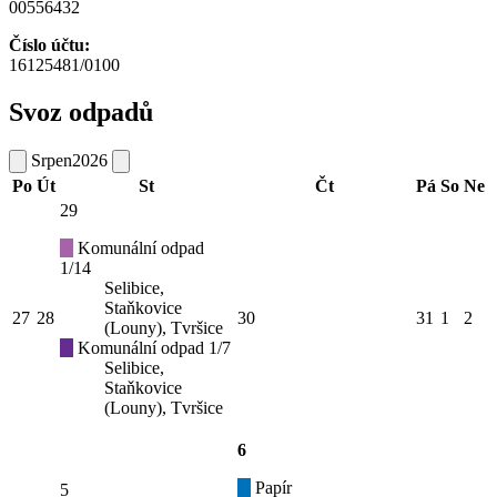
00556432
Číslo účtu:
16125481/0100
Svoz odpadů
Srpen
2026
Po
Út
St
Čt
Pá
So
Ne
29
Komunální odpad
1/14
Selibice,
Staňkovice
27
28
30
31
1
2
(Louny), Tvršice
Komunální odpad 1/7
Selibice,
Staňkovice
(Louny), Tvršice
6
Papír
5