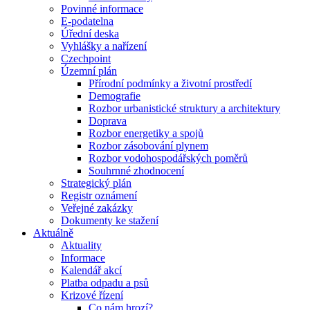
Povinné informace
E-podatelna
Úřední deska
Vyhlášky a nařízení
Czechpoint
Územní plán
Přírodní podmínky a životní prostředí
Demografie
Rozbor urbanistické struktury a architektury
Doprava
Rozbor energetiky a spojů
Rozbor zásobování plynem
Rozbor vodohospodářských poměrů
Souhrnné zhodnocení
Strategický plán
Registr oznámení
Veřejné zakázky
Dokumenty ke stažení
Aktuálně
Aktuality
Informace
Kalendář akcí
Platba odpadu a psů
Krizové řízení
Co nám hrozí?