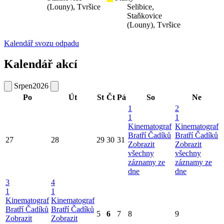
(Louny), Tvršice
Selibice,
Staňkovice
(Louny), Tvršice
Kalendář svozu odpadu
Kalendář akcí
Srpen
2026
Po
Út
St
Čt
Pá
So
Ne
1
2
1
1
Kinematograf
Kinematograf
Bratří Čadíků
Bratří Čadíků
27
28
29
30
31
Zobrazit
Zobrazit
všechny
všechny
záznamy ze
záznamy ze
dne
dne
3
4
1
1
Kinematograf
Kinematograf
Bratří Čadíků
Bratří Čadíků
5
6
7
8
9
Zobrazit
Zobrazit