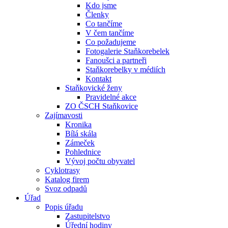
Kdo jsme
Členky
Co tančíme
V čem tančíme
Co požadujeme
Fotogalerie Staňkorebelek
Fanoušci a partneři
Staňkorebelky v médiích
Kontakt
Staňkovické ženy
Pravidelné akce
ZO ČSCH Staňkovice
Zajímavosti
Kronika
Bílá skála
Zámeček
Pohlednice
Vývoj počtu obyvatel
Cyklotrasy
Katalog firem
Svoz odpadů
Úřad
Popis úřadu
Zastupitelstvo
Úřední hodiny