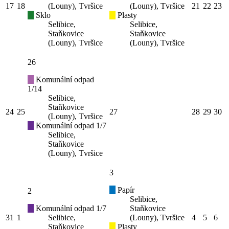
17
18
(Louny), Tvršice
(Louny), Tvršice
21
22
23
Sklo
Plasty
Selibice,
Selibice,
Staňkovice
Staňkovice
(Louny), Tvršice
(Louny), Tvršice
26
Komunální odpad
1/14
Selibice,
Staňkovice
24
25
27
28
29
30
(Louny), Tvršice
Komunální odpad 1/7
Selibice,
Staňkovice
(Louny), Tvršice
3
Papír
2
Selibice,
Komunální odpad 1/7
Staňkovice
31
1
Selibice,
(Louny), Tvršice
4
5
6
Staňkovice
Plasty