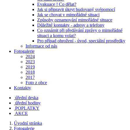
Evakuace ! Co dělat?
Jak si připravit úkryt budovaný svépomocí
Jak se chovat v mimořádné situaci
Způsoby oznamování mimořádné situace
Důležité kontakty - adresy a telefony
Co oznámit při předávání zprávy o mimořádné
situaci a komu volat?
Pro případ ohrožení - úvod, speciální prostředky
Informace od nás
Fotogalerie
2024
2023
2019
2018
2017
Foto z obce
Kontakty
úřední deska
úřední hodiny
POPLATKY
AKCE
Úvodní stránka
Fotogalerie