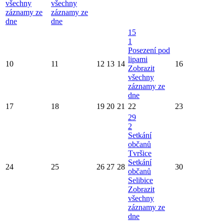
všechny
všechny
záznamy ze
záznamy ze
dne
dne
15
1
Posezení pod
lipami
10
11
12
13
14
16
Zobrazit
všechny
záznamy ze
dne
17
18
19
20
21
22
23
29
2
Setkání
občanů
Tvršice
Setkání
24
25
26
27
28
30
občanů
Selibice
Zobrazit
všechny
záznamy ze
dne