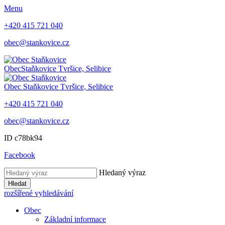
Menu
+420 415 721 040
obec@stankovice.cz
Obec
Staňkovice
Tvršice, Selibice
Obec
Staňkovice
Tvršice, Selibice
+420 415 721 040
obec@stankovice.cz
ID c78bk94
Facebook
Hledaný výraz
Hledat
rozšířené vyhledávání
Obec
Základní informace