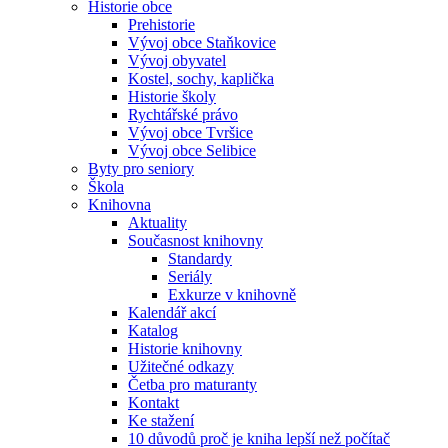
Historie obce
Prehistorie
Vývoj obce Staňkovice
Vývoj obyvatel
Kostel, sochy, kaplička
Historie školy
Rychtářské právo
Vývoj obce Tvršice
Vývoj obce Selibice
Byty pro seniory
Škola
Knihovna
Aktuality
Současnost knihovny
Standardy
Seriály
Exkurze v knihovně
Kalendář akcí
Katalog
Historie knihovny
Užitečné odkazy
Četba pro maturanty
Kontakt
Ke stažení
10 důvodů proč je kniha lepší než počítač