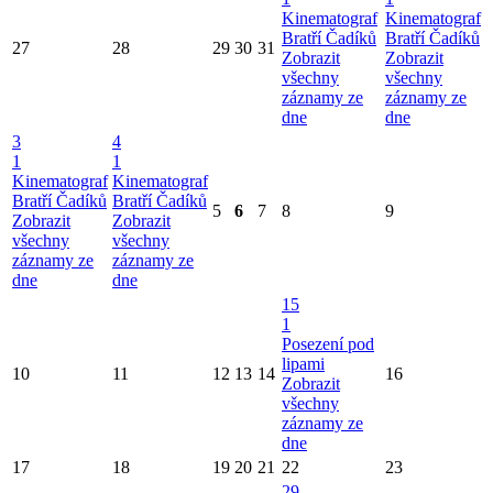
Kinematograf
Kinematograf
Bratří Čadíků
Bratří Čadíků
27
28
29
30
31
Zobrazit
Zobrazit
všechny
všechny
záznamy ze
záznamy ze
dne
dne
3
4
1
1
Kinematograf
Kinematograf
Bratří Čadíků
Bratří Čadíků
5
6
7
8
9
Zobrazit
Zobrazit
všechny
všechny
záznamy ze
záznamy ze
dne
dne
15
1
Posezení pod
lipami
10
11
12
13
14
16
Zobrazit
všechny
záznamy ze
dne
17
18
19
20
21
22
23
29