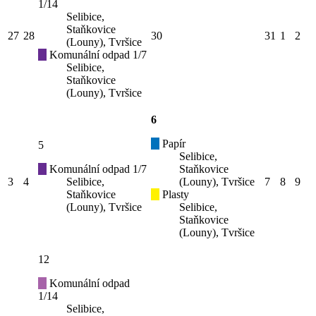
1/14
Selibice,
Staňkovice
27
28
30
31
1
2
(Louny), Tvršice
Komunální odpad 1/7
Selibice,
Staňkovice
(Louny), Tvršice
6
Papír
5
Selibice,
Komunální odpad 1/7
Staňkovice
3
4
Selibice,
(Louny), Tvršice
7
8
9
Staňkovice
Plasty
(Louny), Tvršice
Selibice,
Staňkovice
(Louny), Tvršice
12
Komunální odpad
1/14
Selibice,