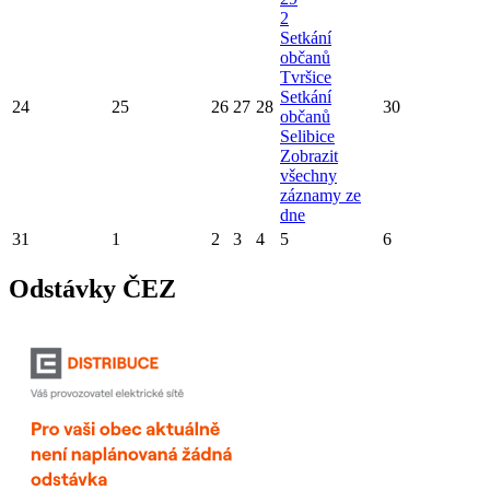
2
Setkání
občanů
Tvršice
Setkání
24
25
26
27
28
30
občanů
Selibice
Zobrazit
všechny
záznamy ze
dne
31
1
2
3
4
5
6
Odstávky ČEZ