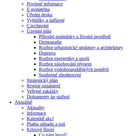
Povinné informace
E-podatelna
Úřední deska
Vyhlášky a nařízení
Czechpoint
Územní plán
Přírodní podmínky a životní prostředí
Demografie
Rozbor urbanistické struktury a architektury
Doprava
Rozbor energetiky a spojů
Rozbor zásobování plynem
Rozbor vodohospodářských poměrů
Souhrnné zhodnocení
Strategický plán
Registr oznámení
Veřejné zakázky
Dokumenty ke stažení
Aktuálně
Aktuality
Informace
Kalendář akcí
Platba odpadu a psů
Krizové řízení
Co nám hrozí?