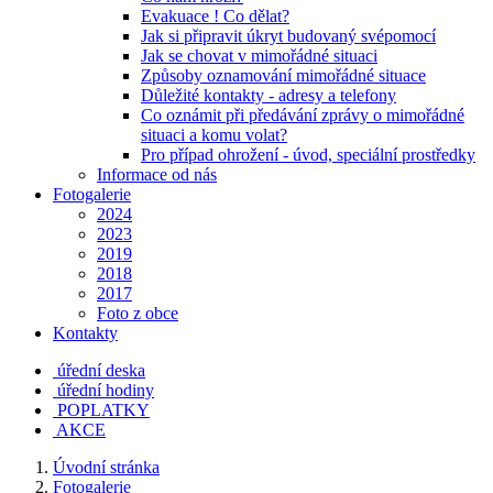
Evakuace ! Co dělat?
Jak si připravit úkryt budovaný svépomocí
Jak se chovat v mimořádné situaci
Způsoby oznamování mimořádné situace
Důležité kontakty - adresy a telefony
Co oznámit při předávání zprávy o mimořádné
situaci a komu volat?
Pro případ ohrožení - úvod, speciální prostředky
Informace od nás
Fotogalerie
2024
2023
2019
2018
2017
Foto z obce
Kontakty
úřední deska
úřední hodiny
POPLATKY
AKCE
Úvodní stránka
Fotogalerie