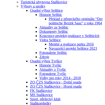
Turistická ubytovna Staňkovice
Výbory a spolky
Osadní výbor Selibice
Historie Selibic
Překlad z německého originálu “Der
politische Bezirk Saaz” z roku 1904
Aktuality ze Selibic
Dokumenty Selibic
Koncepce,projekty,realizace v Selibicích
Videa Selibice
Menhir a realizace parku 2016
Navazující projekt Selibice 2023
Fotogalerie Selibic
Zdroje
Osadní výbor Tvršice
Historie Tvršic
Aktuality z Tvršic
Fotogalerie Tvršic
Volby pro roky 2014 - 2018
ZO ČZS Staňkovice - Dolní osada
ZO ČZS Staňkovice - Horní osada
FK Staňkovice
MS Staňkovice
Sport. střelecký klub
Staňkorebelky