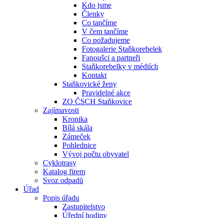
Kdo jsme
Členky
Co tančíme
V čem tančíme
Co požadujeme
Fotogalerie Staňkorebelek
Fanoušci a partneři
Staňkorebelky v médiích
Kontakt
Staňkovické ženy
Pravidelné akce
ZO ČSCH Staňkovice
Zajímavosti
Kronika
Bílá skála
Zámeček
Pohlednice
Vývoj počtu obyvatel
Cyklotrasy
Katalog firem
Svoz odpadů
Úřad
Popis úřadu
Zastupitelstvo
Úřední hodiny