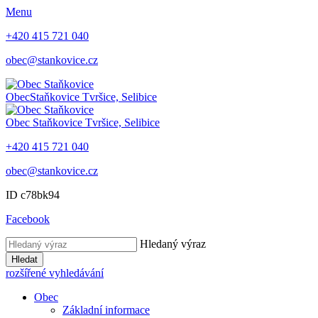
Menu
+420 415 721 040
obec@stankovice.cz
Obec
Staňkovice
Tvršice, Selibice
Obec
Staňkovice
Tvršice, Selibice
+420 415 721 040
obec@stankovice.cz
ID c78bk94
Facebook
Hledaný výraz
Hledat
rozšířené vyhledávání
Obec
Základní informace