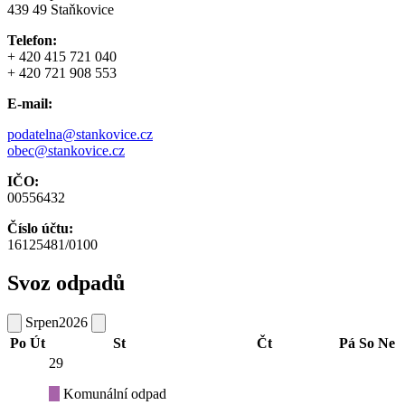
439 49 Staňkovice
Telefon:
+ 420 415 721 040
+ 420 721 908 553
E-mail:
podatelna@stankovice.cz
obec@stankovice.cz
IČO:
00556432
Číslo účtu:
16125481/0100
Svoz odpadů
Srpen
2026
Po
Út
St
Čt
Pá
So
Ne
29
Komunální odpad