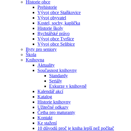
Historie obce
Prehistorie
Vývoj obce Staňkovice
Vývoj obyvatel
Kostel, sochy, kaplička
Historie školy
Rychtářské právo
Vývoj obce Tvršice
Vývoj obce Selibice
Byty pro seniory
Škola
Knihovna
Aktuality
Současnost knihovny
Standardy
Seriály
Exkurze v knihovně
Kalendář akcí
Katalog
Historie knihovny
Užitečné odkazy
Četba pro maturanty
Kontakt
Ke stažení
10 důvodů proč je kniha lepší než počítač