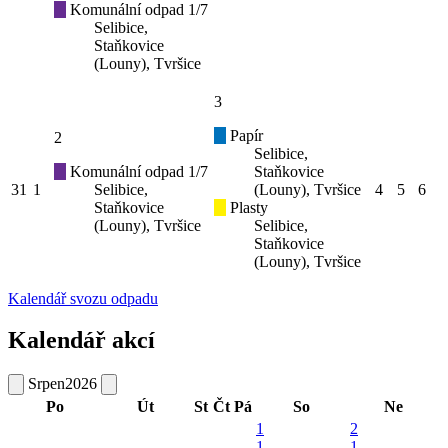
Komunální odpad 1/7
Selibice,
Staňkovice
(Louny), Tvršice
3
Papír
2
Selibice,
Komunální odpad 1/7
Staňkovice
31
1
Selibice,
(Louny), Tvršice
4
5
6
Staňkovice
Plasty
(Louny), Tvršice
Selibice,
Staňkovice
(Louny), Tvršice
Kalendář svozu odpadu
Kalendář akcí
Srpen
2026
Po
Út
St
Čt
Pá
So
Ne
1
2
1
1