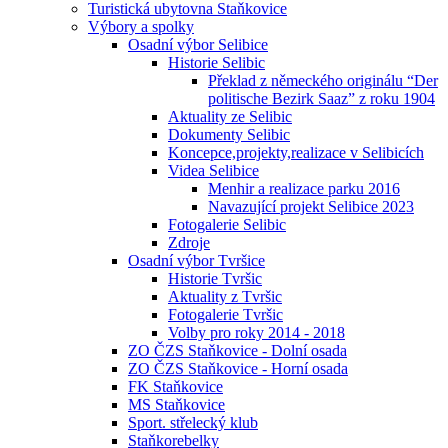
Turistická ubytovna Staňkovice
Výbory a spolky
Osadní výbor Selibice
Historie Selibic
Překlad z německého originálu “Der
politische Bezirk Saaz” z roku 1904
Aktuality ze Selibic
Dokumenty Selibic
Koncepce,projekty,realizace v Selibicích
Videa Selibice
Menhir a realizace parku 2016
Navazující projekt Selibice 2023
Fotogalerie Selibic
Zdroje
Osadní výbor Tvršice
Historie Tvršic
Aktuality z Tvršic
Fotogalerie Tvršic
Volby pro roky 2014 - 2018
ZO ČZS Staňkovice - Dolní osada
ZO ČZS Staňkovice - Horní osada
FK Staňkovice
MS Staňkovice
Sport. střelecký klub
Staňkorebelky