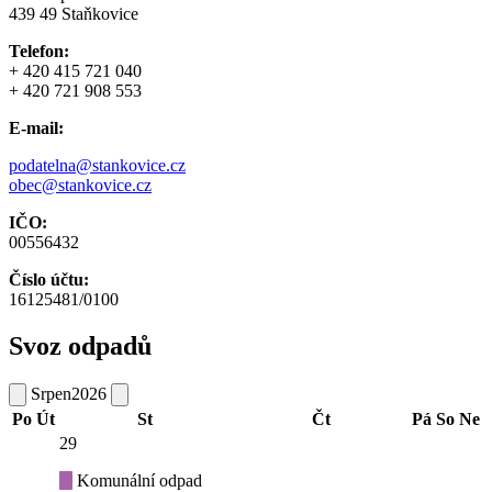
439 49 Staňkovice
Telefon:
+ 420 415 721 040
+ 420 721 908 553
E-mail:
podatelna@stankovice.cz
obec@stankovice.cz
IČO:
00556432
Číslo účtu:
16125481/0100
Svoz odpadů
Srpen
2026
Po
Út
St
Čt
Pá
So
Ne
29
Komunální odpad