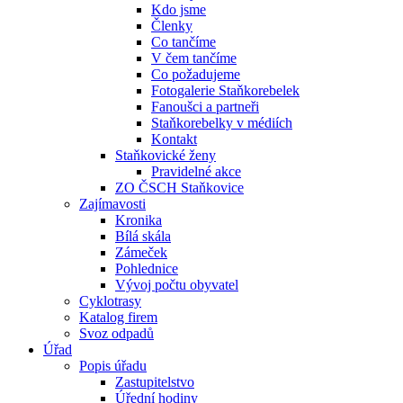
Kdo jsme
Členky
Co tančíme
V čem tančíme
Co požadujeme
Fotogalerie Staňkorebelek
Fanoušci a partneři
Staňkorebelky v médiích
Kontakt
Staňkovické ženy
Pravidelné akce
ZO ČSCH Staňkovice
Zajímavosti
Kronika
Bílá skála
Zámeček
Pohlednice
Vývoj počtu obyvatel
Cyklotrasy
Katalog firem
Svoz odpadů
Úřad
Popis úřadu
Zastupitelstvo
Úřední hodiny