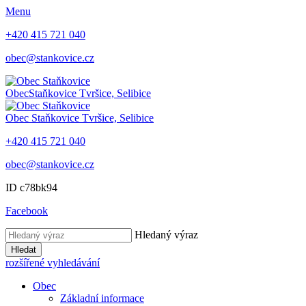
Menu
+420 415 721 040
obec@stankovice.cz
Obec
Staňkovice
Tvršice, Selibice
Obec
Staňkovice
Tvršice, Selibice
+420 415 721 040
obec@stankovice.cz
ID c78bk94
Facebook
Hledaný výraz
Hledat
rozšířené vyhledávání
Obec
Základní informace