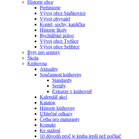
Historie obce
Prehistorie
Vývoj obce Staňkovice
Vývoj obyvatel
Kostel, sochy, kaplička
Historie školy
Rychtářské právo
Vývoj obce Tvršice
Vývoj obce Selibice
Byty pro seniory
Škola
Knihovna
Aktuality
Současnost knihovny
Standardy
Seriály
Exkurze v knihovně
Kalendář akcí
Katalog
Historie knihovny
Užitečné odkazy
Četba pro maturanty
Kontakt
Ke stažení
10 důvodů proč je kniha lepší než počítač