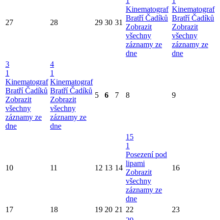
1
1
Kinematograf
Kinematograf
Bratří Čadíků
Bratří Čadíků
27
28
29
30
31
Zobrazit
Zobrazit
všechny
všechny
záznamy ze
záznamy ze
dne
dne
3
4
1
1
Kinematograf
Kinematograf
Bratří Čadíků
Bratří Čadíků
5
6
7
8
9
Zobrazit
Zobrazit
všechny
všechny
záznamy ze
záznamy ze
dne
dne
15
1
Posezení pod
lipami
10
11
12
13
14
16
Zobrazit
všechny
záznamy ze
dne
17
18
19
20
21
22
23