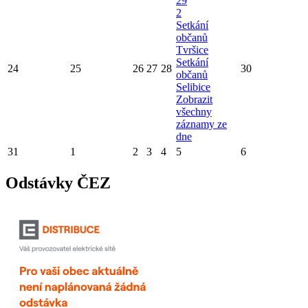
29
2
Setkání
občanů
Tvršice
Setkání
24
25
26
27
28
30
občanů
Selibice
Zobrazit
všechny
záznamy ze
dne
31
1
2
3
4
5
6
Odstávky ČEZ