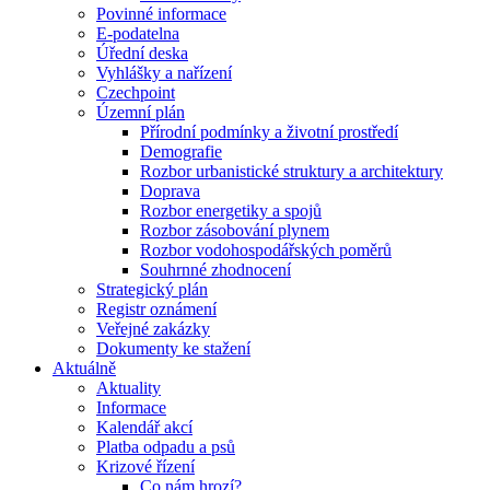
Povinné informace
E-podatelna
Úřední deska
Vyhlášky a nařízení
Czechpoint
Územní plán
Přírodní podmínky a životní prostředí
Demografie
Rozbor urbanistické struktury a architektury
Doprava
Rozbor energetiky a spojů
Rozbor zásobování plynem
Rozbor vodohospodářských poměrů
Souhrnné zhodnocení
Strategický plán
Registr oznámení
Veřejné zakázky
Dokumenty ke stažení
Aktuálně
Aktuality
Informace
Kalendář akcí
Platba odpadu a psů
Krizové řízení
Co nám hrozí?