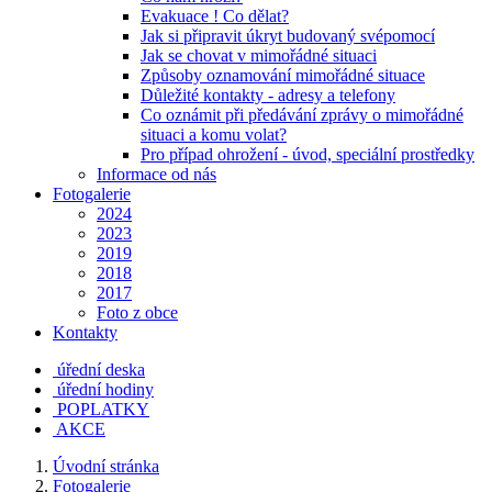
Evakuace ! Co dělat?
Jak si připravit úkryt budovaný svépomocí
Jak se chovat v mimořádné situaci
Způsoby oznamování mimořádné situace
Důležité kontakty - adresy a telefony
Co oznámit při předávání zprávy o mimořádné
situaci a komu volat?
Pro případ ohrožení - úvod, speciální prostředky
Informace od nás
Fotogalerie
2024
2023
2019
2018
2017
Foto z obce
Kontakty
úřední deska
úřední hodiny
POPLATKY
AKCE
Úvodní stránka
Fotogalerie