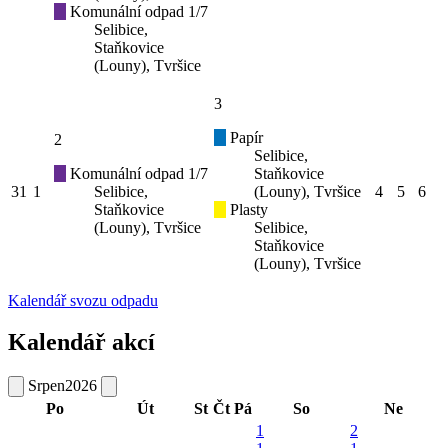
Komunální odpad 1/7
Selibice,
Staňkovice
(Louny), Tvršice
3
Papír
2
Selibice,
Komunální odpad 1/7
Staňkovice
31
1
Selibice,
(Louny), Tvršice
4
5
6
Staňkovice
Plasty
(Louny), Tvršice
Selibice,
Staňkovice
(Louny), Tvršice
Kalendář svozu odpadu
Kalendář akcí
Srpen
2026
Po
Út
St
Čt
Pá
So
Ne
1
2